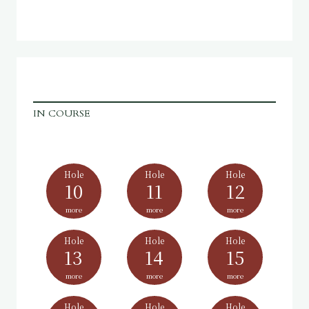
IN COURSE
Hole
Hole
Hole
10
11
12
more
more
more
Hole
Hole
Hole
13
14
15
more
more
more
Hole
Hole
Hole