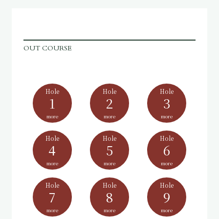
OUT COURSE
Hole
Hole
Hole
1
2
3
more
more
more
Hole
Hole
Hole
4
5
6
more
more
more
Hole
Hole
Hole
7
8
9
more
more
more