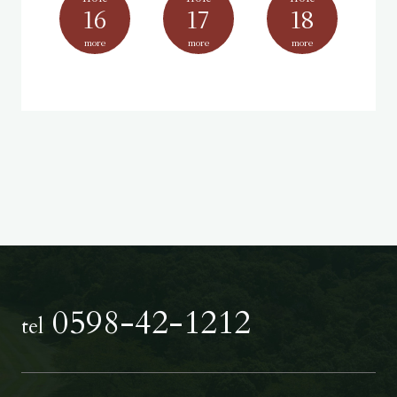
16
17
18
more
more
more
0598-42-1212
tel