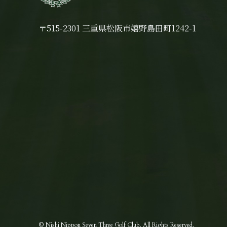
〒515-2301 三重県松阪市嬉野島田町1242-1
© Nishi Nippon Seven Three Golf Club.
All Rights Reserved.