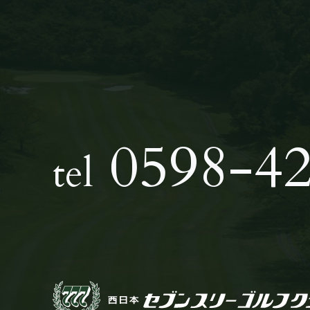
0598-42
tel