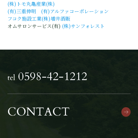
(株)トモ
丸亀産業(株)
(有)三重伸明
(有)アルファコーポレーション
フコク施設工業
(株)増井酒販
オムサロンサービス(有)
(株)サンフォレスト
0598-42-1212
tel
CONTACT