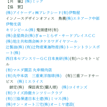
【共 催】
(株)ミック
【協 賛】
(株)アイケーディ
㈱アレクシード
(有)伊勢屋
インノースデザインオフィス 魚義
(株)エネアーク中部
伊勢支店
キリンビール(株)
鬼頭建材(有)
(株)金星商会
(株)ぎゅーとら
ザ・サードプレイスＣＣ
(株)地主共和商会
㈱タケカワダイヤツール
辻製油(株)
(有)辻物産
東海物産(株)
トーケントランスポ
ート(株)
西日本セブンスリーＧＣ
日本食研(株)
(有)ハシモト・ビ
ル
(有)マエダ園芸
丸幸精肉店
(有)丸中本店
三重東洋珈琲(株)
(有)三重フードサー
ビス
(株)ミエライス
師定(株) 保田真宏(個人様)
(株)コイサンズ
(有)ライズ
鈴鹿カンツリークラブ
(有)三協保道
日本土建(株)
ミマス(株)
(株)サン・オート三宅
(株)オーミヤ建設
(