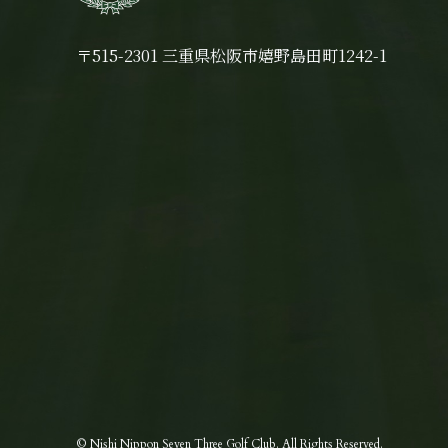
〒515-2301 三重県松阪市嬉野島田町1242-1
© Nishi Nippon Seven Three Golf Club.
All Rights Reserved.