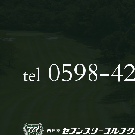
0598-42
tel