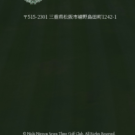
〒515-2301 三重県松阪市嬉野島田町1242-1
© Nishi Nippon Seven Three Golf Club.
All Rights Reserved.