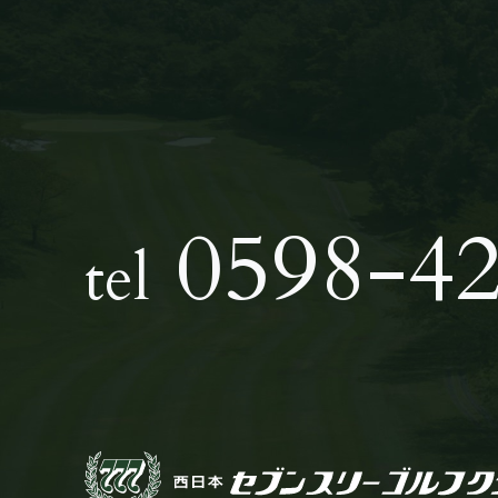
0598-42
tel